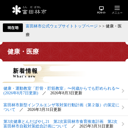
富田林市公式ウェブサイトトップページ
>
>
健康・医
療
健康・医療
新着情報
What's new
健康・運動教室「貯骨・貯筋教室」〜何歳からでも貯められる〜
(2026年8月7日更新)
2026年8月3日更新
富田林市新型インフルエンザ等対策行動計画（第２版）の策定に
ついて
2026年3月31日更新
第3次健康とんだばやし21 第2次富田林市食育推進計画 第2次
富田林市自殺対策総合計画について
2025年3月31日更新