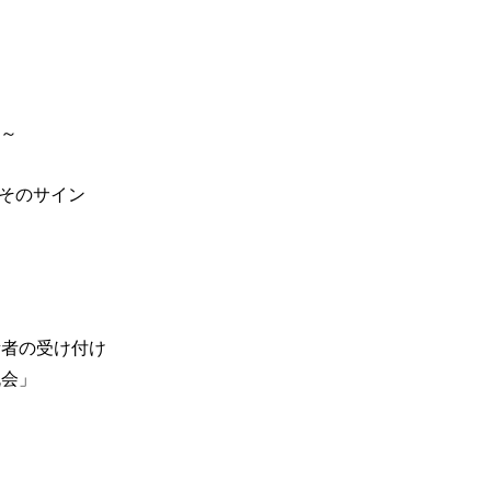
彰～
もそのサイン
所者の受け付け
流会」