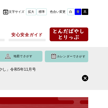
文字サイズ
拡大
標準
色合い変更
白
青
黒
安心安全ガイド
地図でさがす
カレンダーでさがす
やし」令和5年11月号