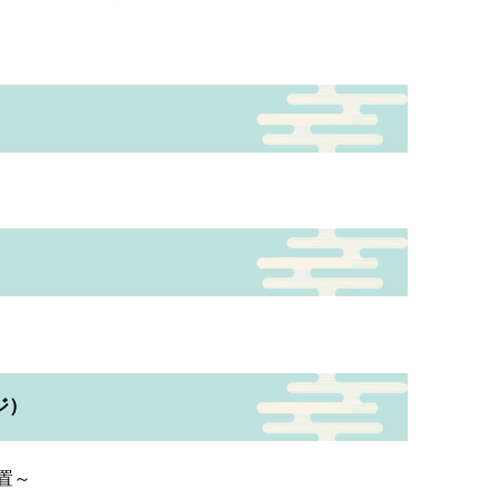
ジ）
置～