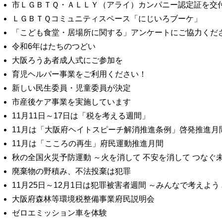
市ＬＧＢＴＱ・ＡＬＬＹ（アライ）カンパニー認定証を交
ＬＧＢＴＱコミュニティスペース「にじいろブーケ」
「こども食堂・居場所に関する」アンケートにご協力くだ
令和6年はたちのつどい
大阪ろうあ者成人式にご参加を
育児ヘルパー事業をご利用ください！
新しい民生委員・児童委員が決定
市産後ケア事業を実施しています
11月11日～17日は「税を考える週間」
11月は「大阪府ヘイトスピーチ解消推進条例」啓発推進月
11月は「こころの再生」府民運動推進月間
秋の全国火災予防運動 ～火を消して 不安を消して つなぐ
廃棄物の野積み、不法投棄は犯罪
11月25日～12月1日は犯罪被害者週間 ～みんなで考えよ
大阪府森林等環境税整備事業府民説明会
ゼロエミッション車を体験