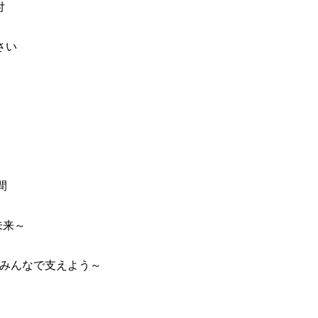
付
さい
間
未来～
う みんなで支えよう～