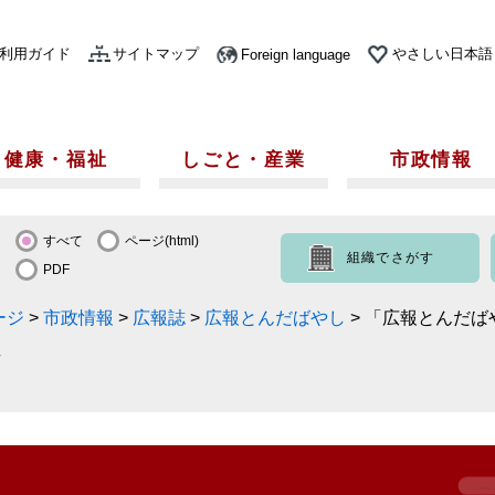
利用ガイド
サイトマップ
やさしい日本語
Foreign language
健康・福祉
しごと・産業
市政情報
すべて
ページ(html)
組織でさがす
PDF
ージ
>
市政情報
>
広報誌
>
広報とんだばやし
>
「広報とんだば
号