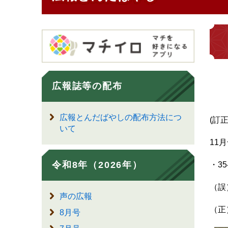
広報誌等の配布
広報とんだばやしの配布方法につ
(訂正
いて
11
令和8年（2026年）
・3
（誤）
声の広報
（正）
8月号