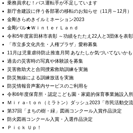
乗務員求む！バス運転手が不足しています
新庁舎建設に伴う各部署の移転のお知らせ（11月～12月）
金剛きらめきイルミネーション2023
金剛バル★ＷｉｎｔｅｒＬａｎｄ
令和5年度富田林市表彰 ～功績をたたえ22人と3団体を表
「市立多文化共生・人権プラザ」愛称募集
11月は児童虐待防止推進月間 あなたしか気づいてないか
過去の災害時の写真や体験談を募集
災害救助犬と合同捜索救助訓練を実施
防災無線による訓練放送を実施
防災情報音声案内サービスのご利用を
令和6年度保育所・認定こども園・家庭的保育事業施設入
Ｍｉｒａ‐ｔｏｎ（ミラトン）ダッシュ2023「市民活動交
第37回「まちの樹・緑」図画コンクール入賞作品決定
防火図画コンクール入賞・入選作品決定
Ｐｉｃｋ Ｕｐ！