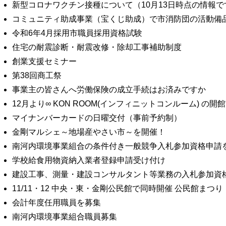
新型コロナワクチン接種について（10月13日時点の情報で
コミュニティ助成事業（宝くじ助成）で市消防団の活動備
令和6年4月採用市職員採用資格試験
住宅の耐震診断・耐震改修・除却工事補助制度
創業支援セミナー
第38回商工祭
事業主の皆さんへ労働保険の成立手続はお済みですか
12月より∞ KON ROOM(インフィニットコンルーム) の
マイナンバーカードの日曜交付（事前予約制）
金剛マルシェ～地場産やさい市～を開催！
南河内環境事業組合の条件付き一般競争入札参加資格申請
学校給食用物資納入業者登録申請受け付け
建設工事、測量・建設コンサルタント等業務の入札参加資
11/11・12 中央・東・金剛公民館で同時開催 公民館まつり
会計年度任用職員を募集
南河内環境事業組合職員募集