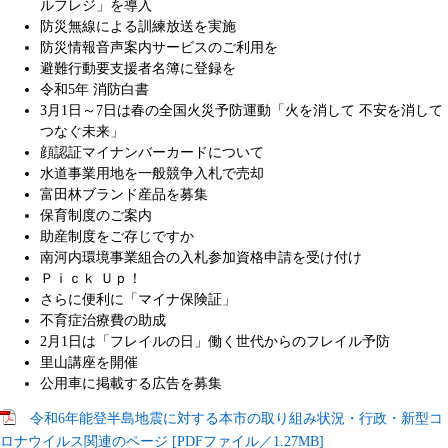
ルフレジ」を導入
防災無線による訓練放送を実施
防災情報音声案内サービスのご利用を
避難行動要支援者名簿に登録を
令和5年 消防白書
3月1日～7日は春の全国火災予防運動「火を消して 不安を消して
つなぐ未来」
顔認証マイナンバーカードについて
水道事業用地を一般競争入札で売却
富田林ブランド産品を募集
保育制度のご案内
助産制度をご存じですか
南河内環境事業組合の入札参加資格申請を受け付け
Ｐｉｃｋ Ｕｐ！
さらに便利に「マイナ保険証」
不育症治療費の助成
2月1日は「フレイルの日」働く世代からのフレイル予防
里山講座を開催
公用車に掲載する広告を募集
令和6年能登半島地震に対する本市の取り組み状況・行政・新型コ
ロナウイルス関連のページ [PDFファイル／1.27MB]