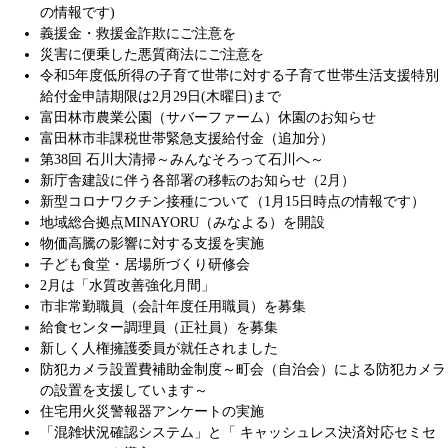
の情報です)
義援金・救援金詐欺にご注意を
災害に便乗した悪質商法にご注意を
令和5年度低所得の子育て世帯に対する子育て世帯生活支援特別
給付金申請期限は2月29日(木曜日)まで
富田林市農業公園（サバーファーム）休園のお知らせ
富田林市非課税世帯緊急支援給付金（追加分）
第38回 石川大清掃～みんなそろって石川へ～
新庁舎建設に伴う各部署の移転のお知らせ（2月）
新型コロナワクチン接種について（1月15日時点の情報です）
地域総合拠点MINAYORU（みなよる）を開設
物価高騰の影響に対する支援を実施
子ども食堂・居場所づくり研修会
2月は「水質改善強化月間」
市非常勤職員（会計年度任用職員）を募集
給食センター調理員（正社員）を募集
新しく人権擁護委員が就任されました
防犯カメラ設置費補助金制度～町会（自治会）による防犯カメラ
の設置を支援しています～
住宅用火災警報器アンケートの実施
「混雑状況確認システム」と「 キャッシュレス決済対応セミセ