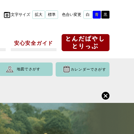
文字サイズ
拡大
標準
色合い変更
白
青
黒
安心安全ガイド
地図でさがす
カレンダーでさがす