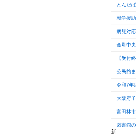
とんだば
就学援助
病児対応
金剛中央
【受付終
公民館ま
令和7年
大阪府子
富田林市
図書館の
新