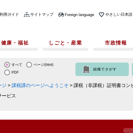
利用ガイド
サイトマップ
やさしい日本語
Foreign language
健康・福祉
しごと・産業
市政情報
すべて
ページ(html)
組織でさがす
PDF
ージ
>
課税課のページへようこそ
>
課税（非課税）証明書コン
サービス