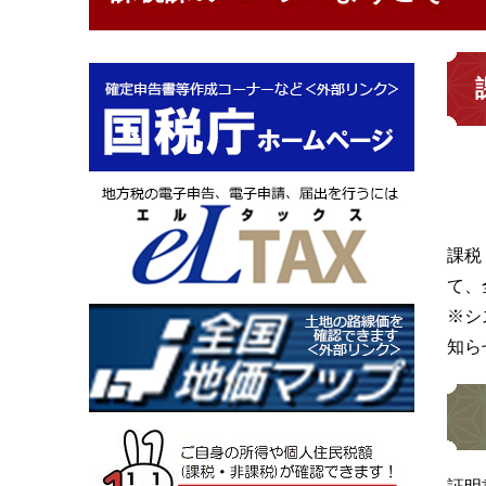
課税
て、
※シ
知ら