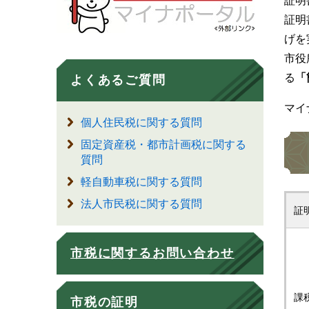
証明
証明
げを
市役
る
「
よくあるご質問
マイ
個人住民税に関する質問
固定資産税・都市計画税に関する
質問
軽自動車税に関する質問
法人市民税に関する質問
証
市税に関するお問い合わせ
課
市税の証明