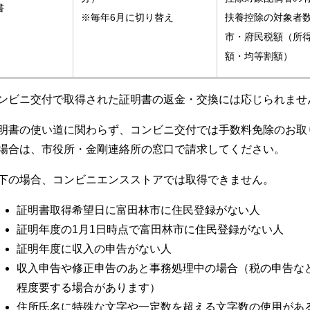
書
※毎年6月に切り替え
扶養控除の対象者
市・府民税額（所
額・均等割額）
ンビニ交付で取得された証明書の返金・交換には応じられませ
明書の使い道に関わらず、コンビニ交付では手数料免除のお取
場合は、市役所・金剛連絡所の窓口で請求してください。
下の場合、コンビニエンスストアでは取得できません。
証明書取得希望日に富田林市に住民登録がない人
証明年度の1月1日時点で富田林市に住民登録がない人
証明年度に収入の申告がない人
収入申告や修正申告のあと事務処理中の場合（税の申告な
程度要する場合があります）
住所氏名に特殊な文字や一定数を超える文字数の使用があ