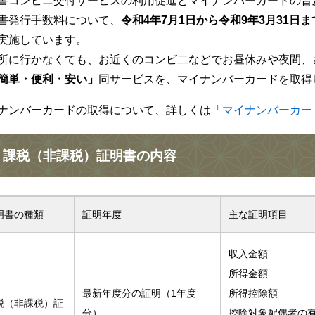
書コンビニ交付サービスの利用促進とマイナンバーカードの普
書発行手数料について、
令和4年7月1日から令和9年3月31日ま
実施しています。
所に行かなくても、お近くのコンビ二などでお昼休みや夜間、
簡単・便利・安い」
同サービスを、マイナンバーカードを取得
ナンバーカードの取得について、詳しくは「
マイナンバーカー
課税（非課税）証明書の内容
明書の種類
証明年度
主な証明項目
収入金額
所得金額
最新年度分の証明（1年度
所得控除額
税（非課税）証
分）
控除対象配偶者の