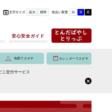
文字サイズ
拡大
標準
色合い変更
白
青
黒
安心安全ガイド
地図でさがす
カレンダーでさがす
ビニ交付サービス