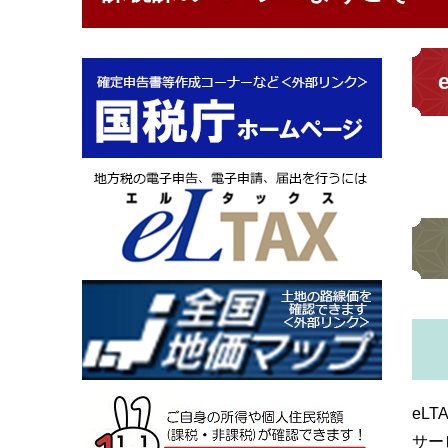
eL
サー