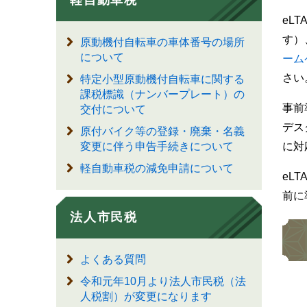
軽自動車税
eL
す）
原動機付自転車の車体番号の場所
について
ーム
さい
特定小型原動機付自転車に関する
課税標識（ナンバープレート）の
事前
交付について
デス
原付バイク等の登録・廃棄・名義
に対
変更に伴う申告手続きについて
軽自動車税の減免申請について
eL
前に
法人市民税
よくある質問
令和元年10月より法人市民税（法
人税割）が変更になります