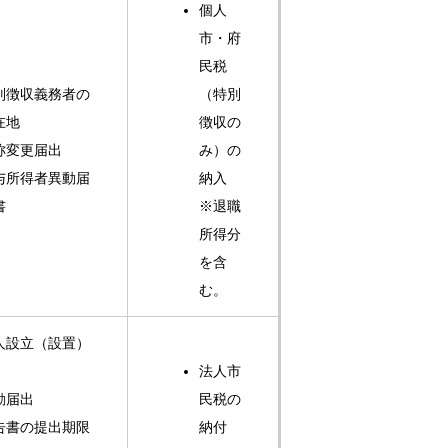
個人
市・府
民税
別徴収義務者の
（特別
在地
徴収の
称変更届出
み）の
与所得者異動届
納入
書
※退職
所得分
を含
む。
人設立（設置）
法人市
動届出
民税の
告書の提出期限
納付