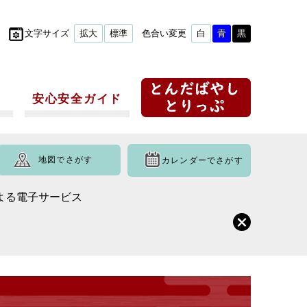
文字サイズ
拡大
標準
色合い変更
白
青
黒
安心安全ガイド
地図でさがす
カレンダーでさがす
による電子サービス