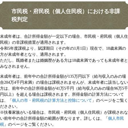
市民税・府民税（個人住民税）における非課
税判定
未成年者は、合計所得金額が一定以下の場合、市民税・府民税（個人住
民税）の非課税措置が適用されます。
令和5年度課税より、賦課期日（その年の1月1日）現在で、18歳未満の
方が未成年者となり、適用されます。
ただし、既婚者または婚姻歴がある方は18歳未満であっても未成年者と
みなされません。
未成年者は、前年中の合計所得金額が135万円以下（給与収入のみの場
合204万4千円未満）の場合は課税されませんが、未成年者に該当しない
方は、前年中の合計所得金額が41万5千円（給与収入のみの場合96万5千
円以上）を超える場合は課税されます。所得金額の計算方法について
は、「
個人の市・府民税の計算方法と控除について
」のページをご覧く
だささい。
※扶養家族がいる場合は、市民税・府民税（個人住民税）が課税されな
い前年中の合計所得金額の範囲が異なります。詳しくは、「
個人市民
税
」のページをご覧ください。